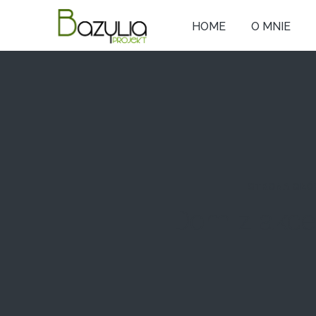
HOME
O MNIE
STRONA GŁ
Dom z akcen