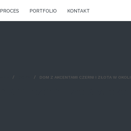
PROCES
PORTFOLIO
KONTAKT
ÓWNA
DOMY
DOM Z AKCENTAMI CZERNI I ZŁOTA W OKOL
tami czerni i złota w okol