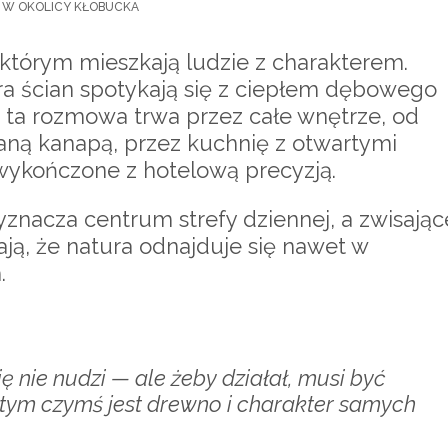
A W OKOLICY KŁOBUCKA
którym mieszkają ludzie z charakterem.
a ścian spotykają się z ciepłem dębowego
 ta rozmowa trwa przez całe wnętrze, od
zaną kanapą, przez kuchnię z otwartymi
 wykończone z hotelową precyzją.
nacza centrum strefy dziennej, a zwisając
ą, że natura odnajduje się nawet w
.
się nie nudzi — ale żeby działał, musi być
ym czymś jest drewno i charakter samych