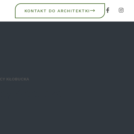
KONTAKT DO ARCHITEKTKI
ICY KŁOBUCKA
icy Kłobucka