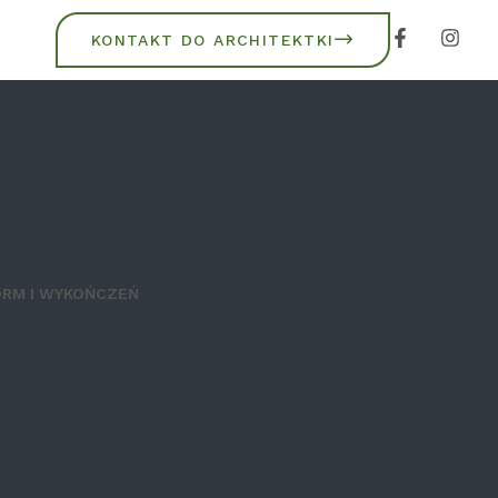
KONTAKT DO ARCHITEKTKI
ORM I WYKOŃCZEŃ
orm i wykończeń