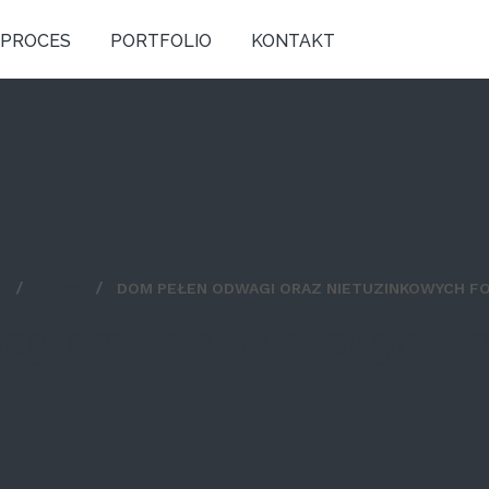
PROCES
PORTFOLIO
KONTAKT
A
DOMY
DOM PEŁEN ODWAGI ORAZ NIETUZINKOWYCH F
gi oraz nietuzinkowych f